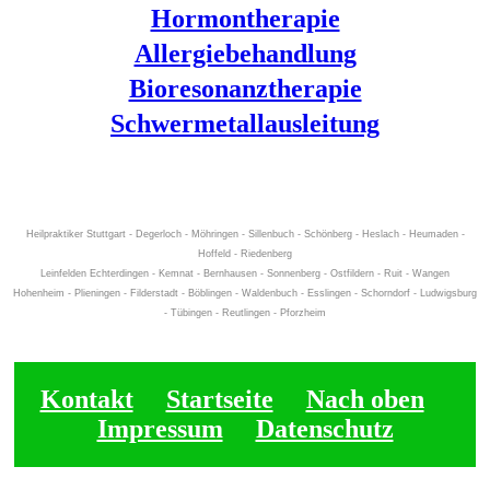
Hormontherapie
Allergiebehandlung
Bioresonanztherapie
Schwermetallausleitung
Heilpraktiker Stuttgart - Degerloch - Möhringen - Sillenbuch - Schönberg - Heslach - Heumaden -
Hoffeld - Riedenberg
Leinfelden Echterdingen - Kemnat - Bernhausen - Sonnenberg - Ostfildern - Ruit - Wangen
Hohenheim - Plieningen - Filderstadt - Böblingen - Waldenbuch - Esslingen - Schorndorf - Ludwigsburg
- Tübingen - Reutlingen - Pforzheim
Kontakt
Startseite
Nach oben
Impressum
Datenschutz