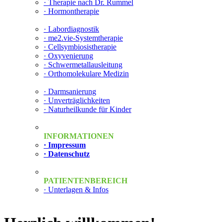
· Therapie nach Dr. Rummel
· Hormontherapie
· Labordiagnostik
· me2.vie-Systemtherapie
· Cellsymbiosistherapie
· Oxyvenierung
· Schwermetallausleitung
· Orthomolekulare Medizin
· Darmsanierung
· Unverträglichkeiten
· Naturheilkunde für Kinder
INFORMATIONEN
· Impressum
· Datenschutz
PATIENTENBEREICH
· Unterlagen & Infos